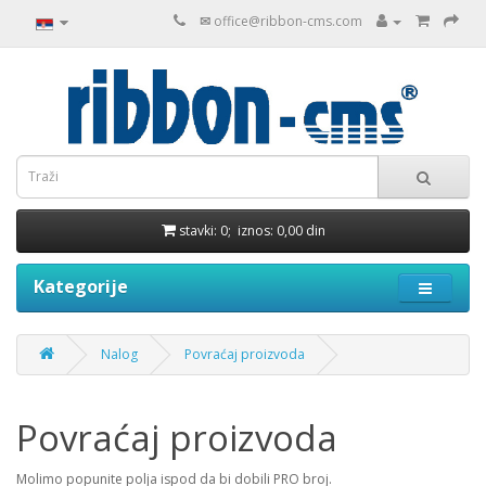
✉
office@ribbon-cms.com
stavki: 0; iznos: 0,00 din
Kategorije
Nalog
Povraćaj proizvoda
Povraćaj proizvoda
Molimo popunite polja ispod da bi dobili PRO broj.