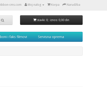
ribbon-cms.com
Moj nalog
Korpa
Narudžba
stavki: 0; iznos: 0,00 din
boni i faks filmovi
Servisna oprema