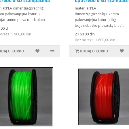
trebu u 3D štampačima
upotrebu u 3D štampači
ijal:PLA dimenzije(precnik):
materijal:PLA
m pakovanje(na koturu):
dimenzije(precnik):1.75mm
ja: tamno plava (dark blue)..
pakovanje(na koturu):1kg
boja:nebesko plava(sky blue)..
,00 din
oreza: 1.900,00 din
2.160,00 din
Bez poreza: 1.800,00 din
DAJ U KORPU
DODAJ U KORPU