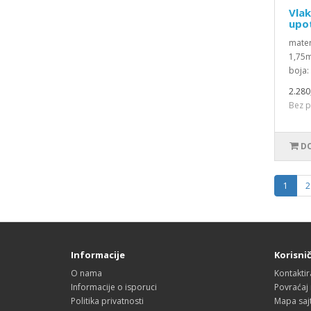
Vlak
upo
mater
1,75m
boja: 
2.280
Bez p
DO
1
2
Informacije
Korisnič
O nama
Kontaktir
Informacije o isporuci
Povraćaj
Politika privatnosti
Mapa saj