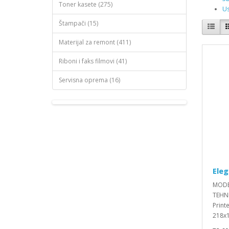
Toner kasete (275)
Us
Štampači (15)
Materijal za remont (411)
Riboni i faks filmovi (41)
Servisna oprema (16)
Eleg
MODEL
TEHNI
Print
218x1