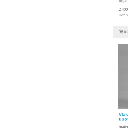
boja: 
2.400
Bez p
DO
Vlak
upo
mater