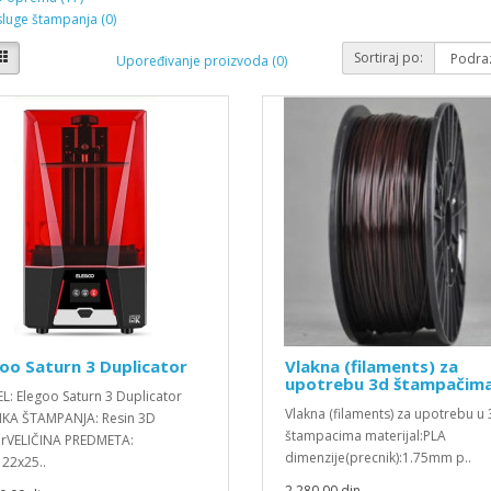
luge štampanja (0)
Sortiraj po:
Upoređivanje proizvoda (0)
oo Saturn 3 Duplicator
Vlakna (filaments) za
upotrebu 3d štampačim
: Elegoo Saturn 3 Duplicator
Vlakna (filaments) za upotrebu u
KA ŠTAMPANJA: Resin 3D
štampacima materijal:PLA
erVELIČINA PREDMETA:
dimenzije(precnik):1.75mm p..
22x25..
2.280,00 din