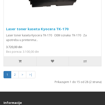
Laser toner kaseta Kyocera TK-170
Laser toner kaseta Kyocera TK-170 OEM oznaka: TK-170 Za
upotrebu u printerima:..
3.720,00 din
Bez poreza: 3.100,00 din
1
2
>
>|
Prikazujem 1 do 15 od 28 (2 strana)
Informacije