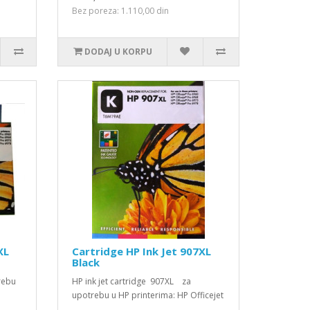
Bez poreza: 1.110,00 din
DODAJ U KORPU
XL
Cartridge HP Ink Jet 907XL
Black
rebu
HP ink jet cartridge 907XL za
upotrebu u HP printerima: HP Officejet
..