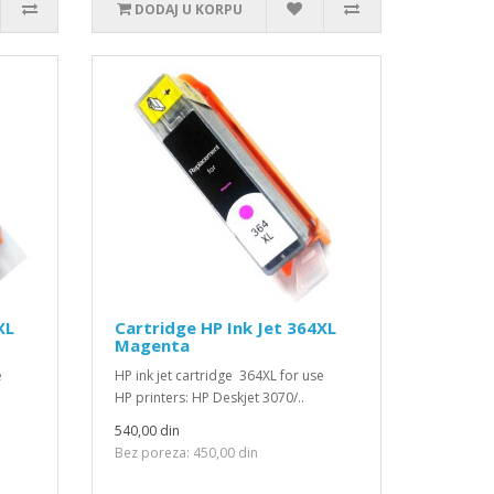
DODAJ U KORPU
XL
Cartridge HP Ink Jet 364XL
Magenta
use
HP ink jet cartridge 364XL for use
HP printers: HP Deskjet 3070/..
540,00 din
Bez poreza: 450,00 din