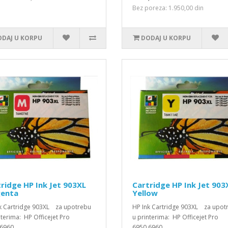
Bez poreza: 1.950,00 din
DAJ U KORPU
DODAJ U KORPU
ridge HP Ink Jet 903XL
Cartridge HP Ink Jet 903
enta
Yellow
k Cartridge 903XL za upotrebu
HP Ink Cartridge 903XL za upot
nterima: HP Officejet Pro
u printerima: HP Officejet Pro
6960..
6950,6960..