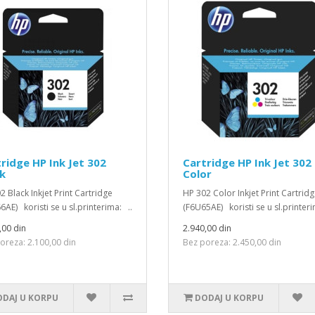
ridge HP Ink Jet 302
Cartridge HP Ink Jet 302
k
Color
2 Black Inkjet Print Cartridge
HP 302 Color Inkjet Print Cartrid
6AE) koristi se u sl.printerima: ..
(F6U65AE) koristi se u sl.printeri
,00 din
2.940,00 din
oreza: 2.100,00 din
Bez poreza: 2.450,00 din
DAJ U KORPU
DODAJ U KORPU