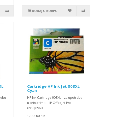
DODAJ U KORPU
XL
Cartridge HP Ink Jet 903XL
Cyan
rebu
HP Ink Cartridge 903XL za upotrebu
u printerima: HP Officejet Pro
6950,6960..
1.332,00 din