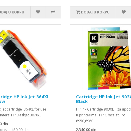
DAJ U KORPU
DODAJ U KORPU
ridge HP Ink Jet 364XL
Cartridge HP Ink Jet 903
low
Black
k jet cartridge 364XL for use
HP Ink Cartridge 903XL za upot
inters: HP Deskjet 3070/..
u printerima: HP Officejet Pro
6950,6960..
0 din
oreza: 450,00 din
2.340,00 din