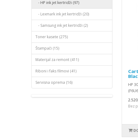
- HP ink jet kertridži (97)
- Lexmark ink jet kertridži (20)
- Samsung ink jet kertridži (2)
Toner kasete (275)
Štampači (15)
Materijal za remont (411)
Cart
Riboni i faks filmovi (41)
Blac
Servisna oprema (16)
HP 30
(F6U6
2.520
Bez p
DO