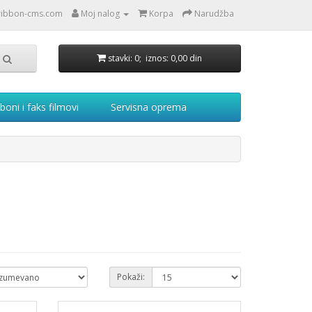
ribbon-cms.com
Moj nalog
Korpa
Narudžba
stavki: 0; iznos: 0,00 din
boni i faks filmovi
Servisna oprema
Pokaži: