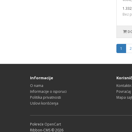
1.332
Bez p
DO
1
2
Informacije
Korisnič
O nama
Kontaktir
Informacije o isporuci
Povraćaj
Politika privatnosti
Mapa saj
Uslovi korišćenja
Pokreće
OpenCart
Ribbon-CMS © 2026