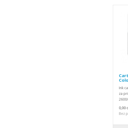
Cart
Col
Ink c
za pr
2600/
0,00 
Bez p