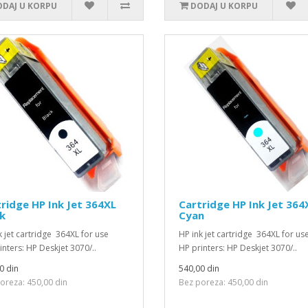
DAJ U KORPU
DODAJ U KORPU
ridge HP Ink Jet 364XL
Cartridge HP Ink Jet 364
k
Cyan
k jet cartridge 364XL for use
HP ink jet cartridge 364XL for 
inters: HP Deskjet 3070/..
HP printers: HP Deskjet 3070/..
0 din
540,00 din
oreza: 450,00 din
Bez poreza: 450,00 din