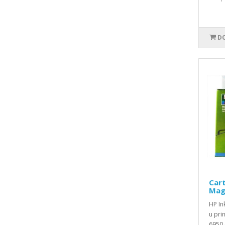
DO
Cart
Mag
HP In
u pri
6950,