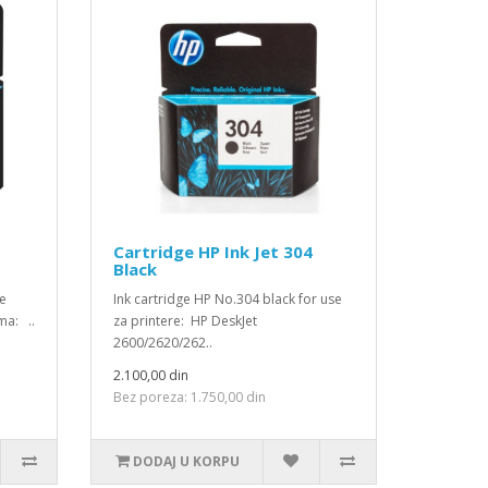
Cartridge HP Ink Jet 304
Black
ge
Ink cartridge HP No.304 black for use
ma: ..
za printere: HP DeskJet
2600/2620/262..
2.100,00 din
Bez poreza: 1.750,00 din
DODAJ U KORPU