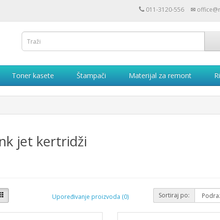
011-3120-556
✉
office@
Toner kasete
Štampači
Materijal za remont
Ri
nk jet kertridži
Sortiraj po:
Upoređivanje proizvoda (0)