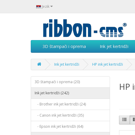
Jezik
3D štampači i oprema
Ink jet kertridži
Ink jet kertridži
HP ink jet kertridži
3D štampači i oprema (20)
HP i
Ink jet kertridži (242)
- Brother ink jet kertridži (24)
- Canon ink jet kertridži (35)
- Epson ink jet kertridži (64)