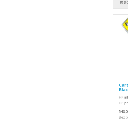
DO
Cart
Blac
HP in
HP pr
540,0
Bez p