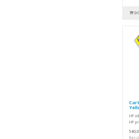
DO
Cart
Yel
HP in
HP pr
540,0
Bez p