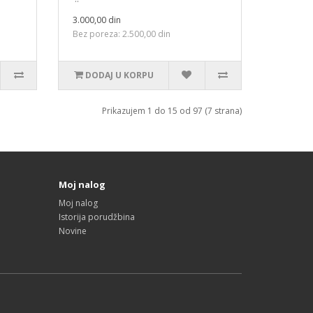
3.000,00 din
Bez poreza: 2.500,00 din
DODAJ U KORPU
Prikazujem 1 do 15 od 97 (7 strana)
Moj nalog
Moj nalog
Istorija porudžbina
Novine