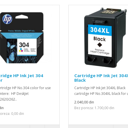
ridge HP Ink Jet 304
Cartridge HP Ink Jet 304
or
Black
artridge HP No.304 color for use
Cartridge HP Ink Jet 304XL Black
intere: HP DeskJet
cartridge HP No.304XL black for u
2620/262..
2.040,00 din
din
Bez poreza: 1.700,00 din
oreza: 0,00 din