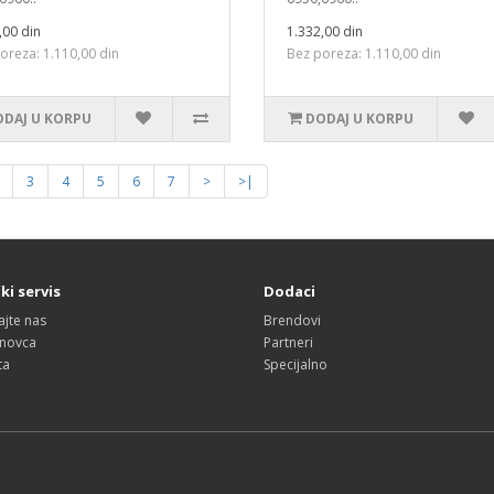
,00 din
1.332,00 din
oreza: 1.110,00 din
Bez poreza: 1.110,00 din
DAJ U KORPU
DODAJ U KORPU
3
4
5
6
7
>
>|
ki servis
Dodaci
ajte nas
Brendovi
 novca
Partneri
ta
Specijalno