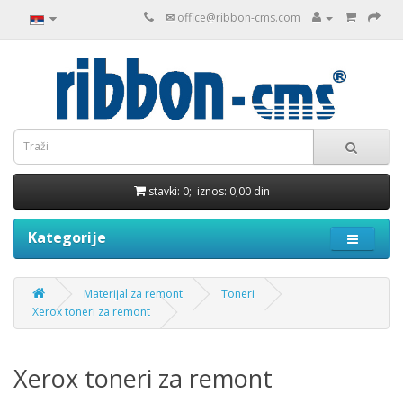
✉
office@ribbon-cms.com
stavki: 0; iznos: 0,00 din
Kategorije
Materijal za remont
Toneri
Xerox toneri za remont
Xerox toneri za remont