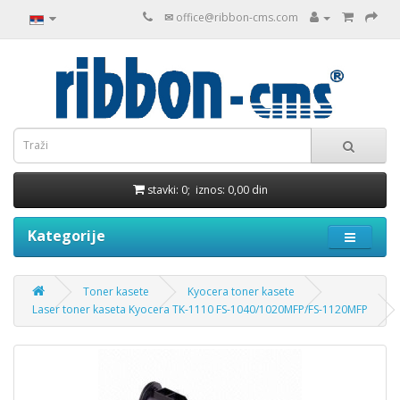
✉
office@ribbon-cms.com
stavki: 0; iznos: 0,00 din
Kategorije
Toner kasete
Kyocera toner kasete
Laser toner kaseta Kyocera TK-1110 FS-1040/1020MFP/FS-1120MFP