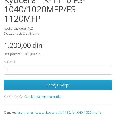
1040/1020MFP/FS-
1120MFP
Kod proizvoda: 462
Dostupnost: U zalihama
1.200,00 din
Bez poreza: 1.000,00 din
Količina
Dodaj u korpu
0 kritika
/
Napiši kritiku
Oznake:
laser
,
toner
,
kaseta
,
kyocera
,
tk-1110
,
fs-1040
,
1020mfp
,
fs-