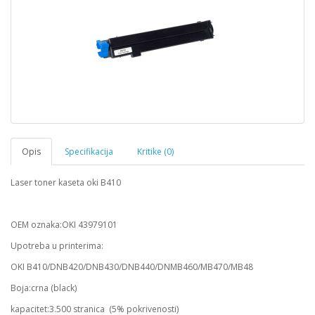
Opis
Specifikacija
Kritike (0)
Laser toner kaseta oki B410
OEM oznaka:OKI 43979101
Upotreba u printerima:
OKI B410/DNB420/DNB430/DNB440/DNMB460/MB470/MB48
Boja:crna (black)
kapacitet:3.500 stranica (5% pokrivenosti)