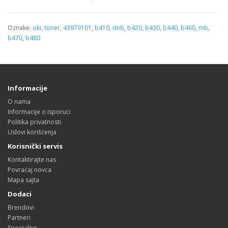
Oznake:
oki
,
toner
,
43979101
,
b410
,
dnb
,
b420
,
b430
,
b440
,
b460
,
mb
,
b470
,
b480
Informacije
O nama
Informacije o isporuci
Politika privatnosti
Uslovi korišćenja
Korisnički servis
Kontaktirajte nas
Povraćaj novca
Mapa sajta
Dodaci
Brendovi
Partneri
Specijalno