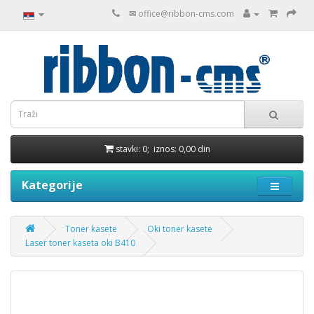
✉
office@ribbon-cms.com
stavki: 0; iznos: 0,00 din
Kategorije
Toner kasete
Oki toner kasete
Laser toner kaseta oki B410