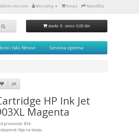
ribbon-cms.com
Moj nalog
Korpa
Narudžba
stavki: 0; iznos: 0,00 din
boni i faks filmovi
Servisna oprema
Cartridge HP Ink Jet
903XL Magenta
d proizvoda: 834
stupnost: Nije na stanju