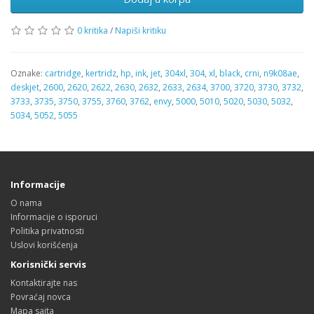
0 kritika
/
Napiši kritiku
Oznake:
cartridge
,
kertridz
,
hp
,
ink
,
jet
,
304xl
,
304
,
xl
,
black
,
crni
,
n9k08ae
,
deskjet
,
2600
,
2620
,
2622
,
2630
,
2632
,
2633
,
2634
,
3700
,
3720
,
3730
,
3732
,
3733
,
3735
,
3750
,
3755
,
3760
,
3762
,
envy
,
5000
,
5010
,
5020
,
5030
,
5032
,
5034
,
5052
,
5055
Informacije
O nama
Informacije o isporuci
Politika privatnosti
Uslovi korišćenja
Korisnički servis
Kontaktirajte nas
Povraćaj novca
Mapa sajta