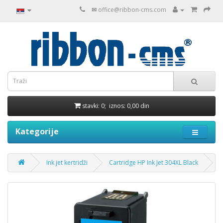
✉
office@ribbon-cms.com
stavki: 0; iznos: 0,00 din
Kategorije
Ink jet kertridži
Cartridge HP Ink Jet 304XL Black