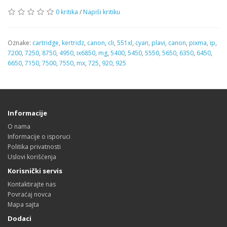
0 kritika
/
Napiši kritiku
Oznake:
cartridge
,
kertridz
,
canon
,
cli
,
551xl
,
cyan
,
plavi
,
canon
,
pixma
,
ip
,
7200
,
7250
,
8750
,
4950
,
ix6850
,
mg
,
5400
,
5450
,
5550
,
5650
,
6350
,
6450
,
6650
,
7150
,
7500
,
7550
,
mx
,
725
,
920
,
925
Informacije
O nama
Informacije o isporuci
Politika privatnosti
Uslovi korišćenja
Korisnički servis
Kontaktirajte nas
Povraćaj novca
Mapa sajta
Dodaci