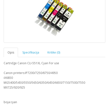
Opis
Specifikacija
Kritike (0)
Cartridge Canon CLI-551XL Cyan For use
Canon printers:IP7200/7250/8750/4950
iX6850
MG5400/5450/5550/5650/6350/6450/6650/7150/7500/7550
MX725/920/925
boja:cyan