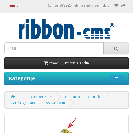
✉
office@ribbon-cms.com
stavki: 0; iznos: 0,00 din
Kategorije
Ink jet kertridži
Canon ink jet kertridži
Cartridge Canon CLI-551XL Cyan