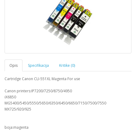
Opis
Specifikacija
Kritike (0)
Cartridge Canon CLI-551XL Magenta For use
Canon printers:IP7200/7250/8750/4950
iX6850
MG5400/5450/5550/5650/6350/6450/6650/7150/7500/7550
MX725/920/925
boja:magenta