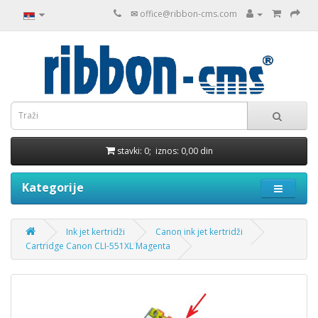
✉
office@ribbon-cms.com
stavki: 0; iznos: 0,00 din
Kategorije
Ink jet kertridži
Canon ink jet kertridži
Cartridge Canon CLI-551XL Magenta