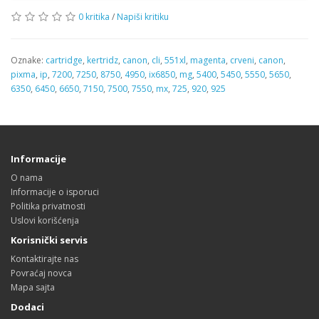
0 kritika
/
Napiši kritiku
Oznake:
cartridge
,
kertridz
,
canon
,
cli
,
551xl
,
magenta
,
crveni
,
canon
,
pixma
,
ip
,
7200
,
7250
,
8750
,
4950
,
ix6850
,
mg
,
5400
,
5450
,
5550
,
5650
,
6350
,
6450
,
6650
,
7150
,
7500
,
7550
,
mx
,
725
,
920
,
925
Informacije
O nama
Informacije o isporuci
Politika privatnosti
Uslovi korišćenja
Korisnički servis
Kontaktirajte nas
Povraćaj novca
Mapa sajta
Dodaci