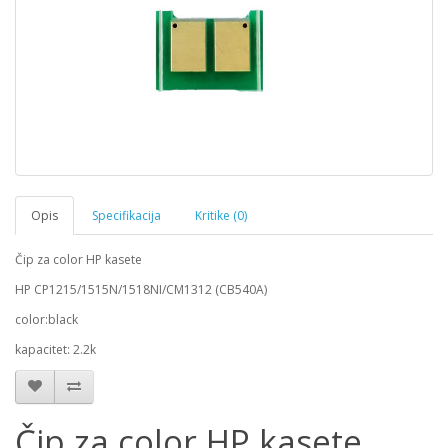
Opis
Specifikacija
Kritike (0)
Čip za color HP kasete
HP CP1215/1515N/1518NI/CM1312 (CB540A)
color:black
kapacitet: 2.2k
Čip za color HP kasete