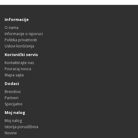
Informacije
O nama
Informacije o isporuci
Politika privatnosti
Uslovi korišćenja
Korisnički servis
Kontaktirajte nas
Povraćaj novca
Mapa sajta
Dodaci
Brendovi
Partneri
Specijalno
Moj nalog
Moj nalog
Istorija porudžbina
Novine