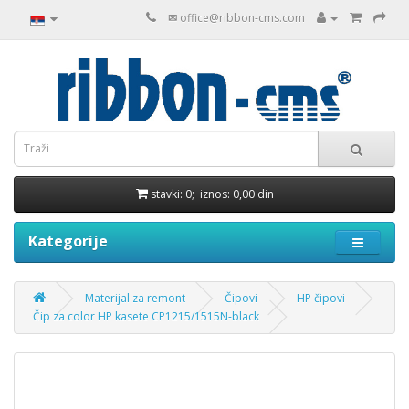
✉
office@ribbon-cms.com
stavki: 0; iznos: 0,00 din
Kategorije
Materijal za remont
Čipovi
HP čipovi
Čip za color HP kasete CP1215/1515N-black