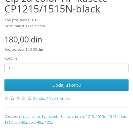
CP1215/1515N-black
Kod proizvoda: 405
Dostupnost: U zalihama
180,00 din
Bez poreza: 150,00 din
Količina
Dodaj u korpu
0 kritika
/
Napiši kritiku
Oznake:
čip
,
za
,
color
,
hp
,
kasete
,
black
,
crni
,
cp
,
1215
,
1515n
,
1518ni
,
cm
,
1312
,
cb540a
,
cb
,
540a
,
125a