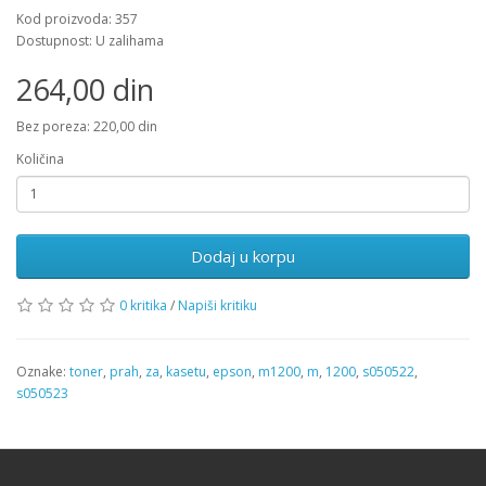
Kod proizvoda: 357
Dostupnost: U zalihama
264,00 din
Bez poreza: 220,00 din
Količina
Dodaj u korpu
0 kritika
/
Napiši kritiku
Oznake:
toner
,
prah
,
za
,
kasetu
,
epson
,
m1200
,
m
,
1200
,
s050522
,
s050523