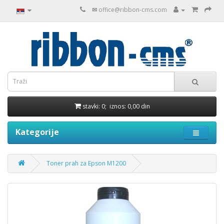
✉
office@ribbon-cms.com
stavki: 0; iznos: 0,00 din
Kategorije
Toner prah za Epson M1200