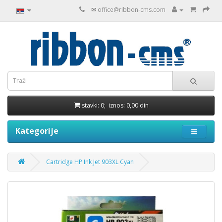
✉
office@ribbon-cms.com
stavki: 0; iznos: 0,00 din
Kategorije
Cartridge HP Ink Jet 903XL Cyan