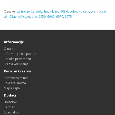
Oznake:
cartridge
,
kertridz
,
hp
,
ink
,
jet
,
903xl
,
color
,
kolorni
,
cyan
,
plavi
,
t6m03ae
,
officejet
,
pro
,
6950
,
6960
,
6970
,
6975
Informacije
O nama
Informacije o isporuci
Politika privatnosti
Uslovi korišćenja
Korisnički servis
Kontaktirajte nas
Povraćaj novca
Mapa sajta
Dodaci
Brendovi
Partneri
Specijalno